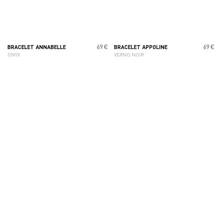
69 €
69 €
BRACELET ANNABELLE
BRACELET APPOLINE
ONYX
VERNIS NOIR