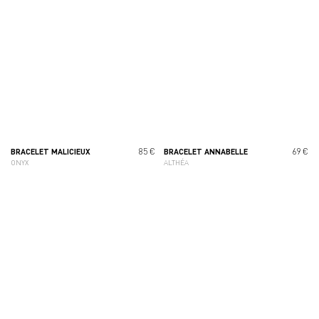
85 €
69 €
BRACELET MALICIEUX
BRACELET ANNABELLE
ONYX
ALTHÉA