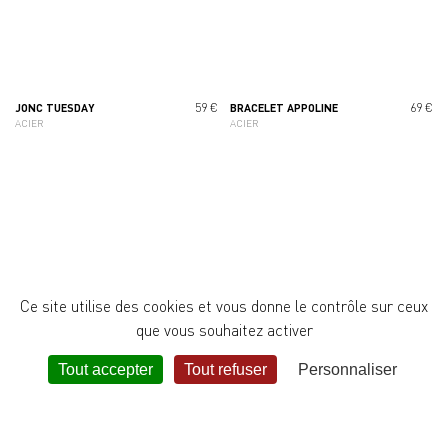
59 €
69 €
JONC TUESDAY
BRACELET APPOLINE
ACIER
ACIER
Ce site utilise des cookies et vous donne le contrôle sur ceux
que vous souhaitez activer
?
Tout accepter
Tout refuser
Personnaliser
115 €
85 €
BRACELET MAGNUM
BRACELET MALICIEUX
MAHONIA
ALTHÉA