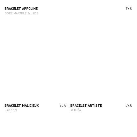
69 €
BRACELET APPOLINE
DORÉ MARTELÉ & JADE
85 €
59 €
BRACELET MALICIEUX
BRACELET ARTISTE
LAGOON
ALTHÉA