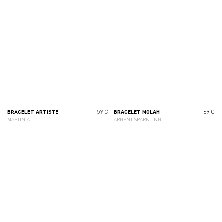
59 €
69 €
BRACELET ARTISTE
BRACELET NOLAH
MAHONIA
ARGENT SPARKLING