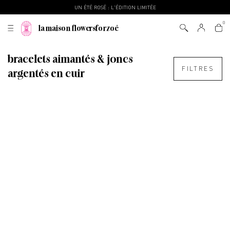
UN ÉTÉ ROSÉ : L'ÉDITION LIMITÉE
la maison flowersforzoé
bracelets aimantés & joncs
FILTRES
argentés en cuir