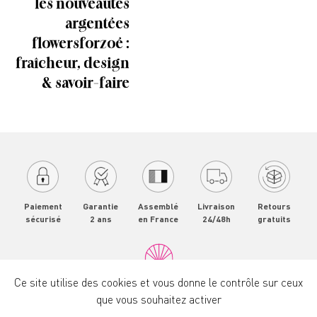
les nouveautés
argentées
flowersforzoé :
fraîcheur, design
& savoir-faire
Paiement
Garantie
Assemblé
Livraison
Retours
sécurisé
2 ans
en France
24/48h
gratuits
Ce site utilise des cookies et vous donne le contrôle sur ceux
que vous souhaitez activer
Flowersforzoé
Mentions légales