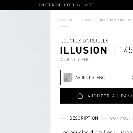
UN ÉTÉ ROSÉ : L'ÉDITION LIMITÉE
ACCUEIL
BIJOUX
BOUCLES D'OREILLES
BOUCLES D'OREILLES
ILLUSION
145
ARGENT BLANC
ARGENT BLANC
AJOUTER AU PAN
DESCRIPTION
COMPOSIT
Les boucles d’oreilles Illusio