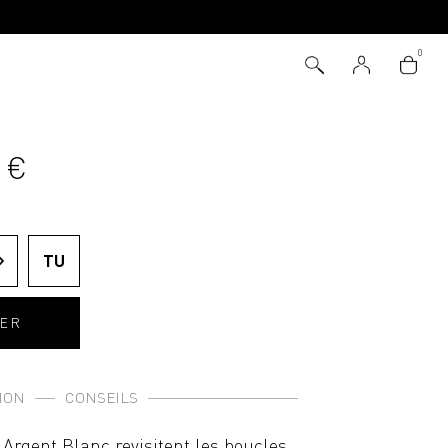
 €
TU
IER
ION
CONSEILS
n Argent Blanc revisitent les boucles