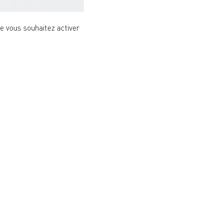
ue vous souhaitez activer
vous pourriez craquer pour