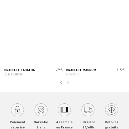
69 €
115 €
BRACELET TABATHA
BRACELET MAGNUM
OLIVE VERNIS
MAHONIA
Paiement
Garantie
Assemblé
Livraison
Retours
sécurisé
2 ans
en France
24/48h
gratuits