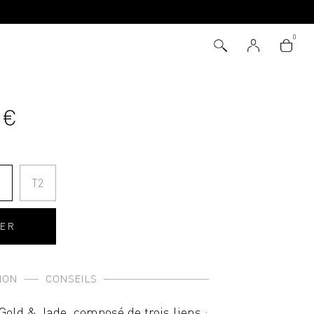
 €
1
T2
IER
ION
CONSEILS
Gold & Jade, composé de trois liens :