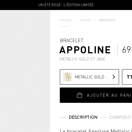
UN ÉTÉ ROSÉ : L'ÉDITION LIMITÉE
ACCUEIL
BIJOUX
BRACELETS
BRACELET
APPOLINE
69
METALLIC GOLD ET JADE
T
METALLIC GOLD ET JADE
AJOUTER AU PAN
DESCRIPTION
COMPOSIT
Le bracelet Appoline Mettalic 