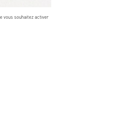
ue vous souhaitez activer
vous pourriez craquer pour
ÉDITION LIMITÉE