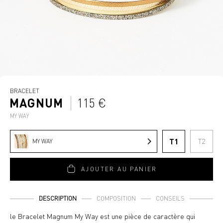
BRACELET
MAGNUM
115 €
MY WAY
T1
T2
MY WAY
AJOUTER AU PANIER
DESCRIPTION
COMPOSITION
CONSEILS
le Bracelet Magnum My Way est une pièce de caractère qui