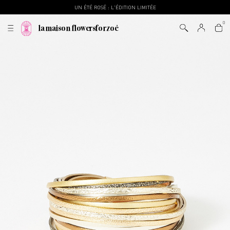
UN ÉTÉ ROSÉ : L'ÉDITION LIMITÉE
la maison flowersforzoé