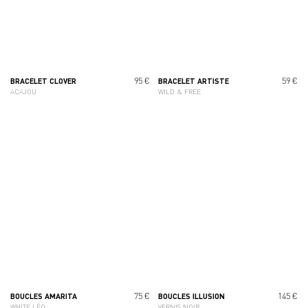
95 €
59 €
BRACELET CLOVER
BRACELET ARTISTE
ACAJOU
WILD & FREE
75 €
145 €
BOUCLES AMARITA
BOUCLES ILLUSION
WHITE LÉO
VERNIS NOIR