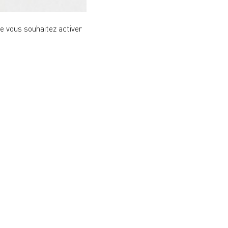
ue vous souhaitez activer
vous pourriez craquer pour