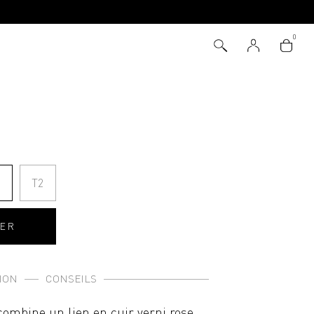
1
T2
IER
ION
CONSEILS
combine un lien en cuir verni rose,