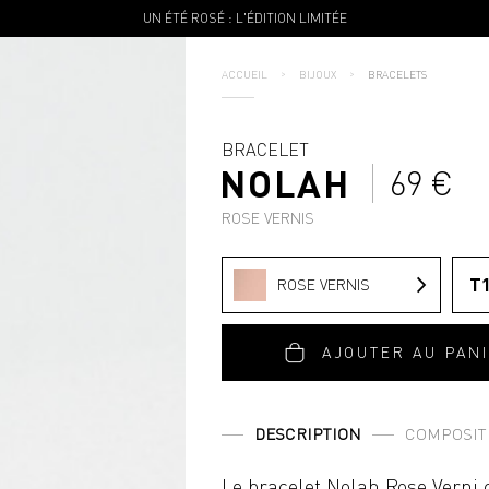
LIVRAISON CHRONOPOST 24/48H EN FRANCE
OFFERTE À PARTIR DE 90 €
•
ACCUEIL
BIJOUX
BRACELETS
BRACELET
NOLAH
69 €
ROSE VERNIS
T
ROSE VERNIS
AJOUTER AU PAN
DESCRIPTION
COMPOSIT
Le bracelet Nolah Rose Verni 