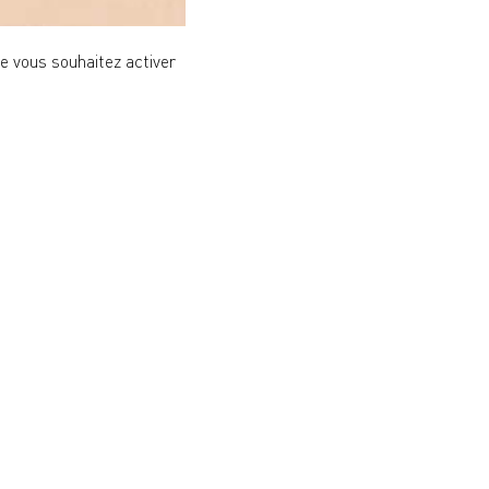
ue vous souhaitez activer
vous pourriez craquer pour