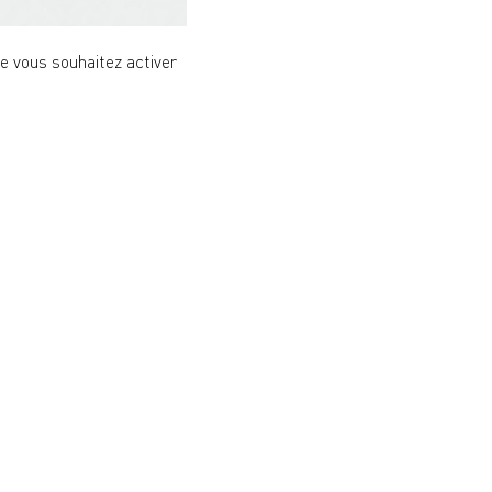
ue vous souhaitez activer
vous pourriez craquer pour
ÉDITION LIMITÉE