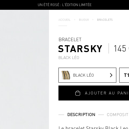
UN ÉTÉ ROSÉ : L'ÉDITION LIMITÉE
ACCUEIL
BIJOUX
BRACELETS
BRACELET
STARSKY
145
BLACK LÉO
T
BLACK LÉO
AJOUTER AU PAN
DESCRIPTION
COMPOSIT
Le bracelet Starsky Black Leo 