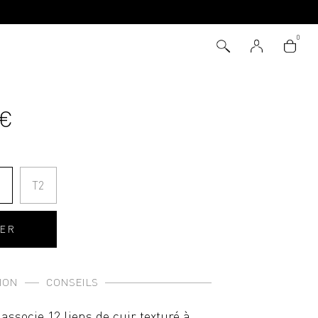
 €
1
T2
IER
ION
CONSEILS
associe 12 liens de cuir texturé à