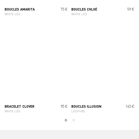
75 €
59 €
BOUCLES AMARITA
BOUCLES CHLOÉ
WHITE LÉO
WHITE LÉO
95 €
145 €
BRACELET CLOVER
BOUCLES ILLUSION
WHITE LÉO
LÉOPARD