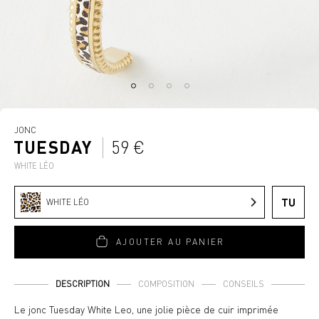
JONC
TUESDAY
59 €
WHITE LÉO
TU
WHITE LÉO
AJOUTER AU PANIER
DESCRIPTION
COMPOSITION
CONSEILS
Le jonc Tuesday White Leo, une jolie pièce de cuir imprimée