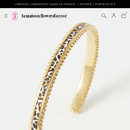
LIVRAISON CHRONOPOST 24/48H EN FRANCE
OFFERTE À PARTIR DE 90 €
•
la maison flowersforzoé