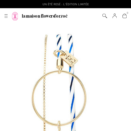
UN ÉTÉ ROSÉ : L'ÉDITION LIMITÉE
la maison flowersforzoé