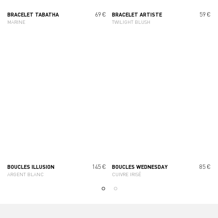
69 €
59 €
BRACELET TABATHA
BRACELET ARTISTE
MARINE
TWILIGHT BLUSH
145 €
85 €
BOUCLES ILLUSION
BOUCLES WEDNESDAY
ARGENT BLANC
CUIVRE IRISÉ