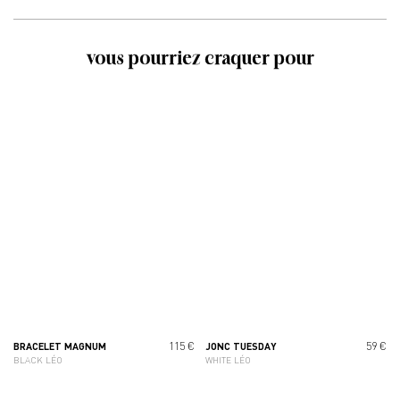
vous pourriez craquer pour
115 €
59 €
BRACELET MAGNUM
JONC TUESDAY
BLACK LÉO
WHITE LÉO