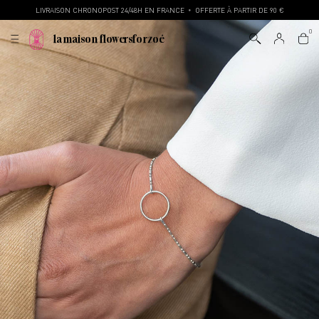
LIVRAISON CHRONOPOST 24/48H EN FRANCE
OFFERTE À PARTIR DE 90 €
•
la maison flowersforzoé